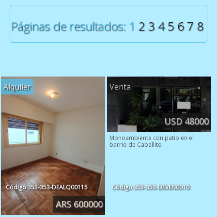
Páginas de resultados: 1
2
3
4
5
6
7
8
Alquiler
Venta
USD 48000
Monoambiente con patio en el
barrio de Caballito
Código
353-353-DEALQ00115
Código
353-353-DEVEN0010
ARS 600000