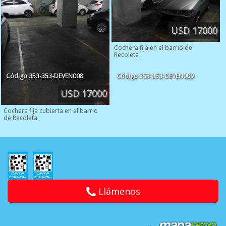
USD 17000
Cochera fija en el barrio de
Recoleta
Código
353-353-DEVEN008
Código
353-353-DEVEN009
USD 17000
Cochera fija cubierta en el barrio
de Recoleta
Llámenos