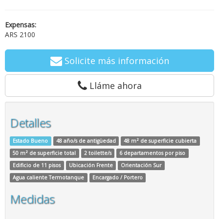
Expensas:
ARS 2100
Solicite más información
Lláme ahora
Detalles
Estado Bueno
48 año/s de antigüedad
48 m² de superficie cubierta
50 m² de superficie total
2 toilette/s
6 departamentos por piso
Edificio de 11 pisos
Ubicación Frente
Orientación Sur
Agua caliente Termotanque
Encargado / Portero
Medidas